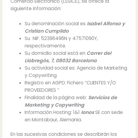
Comercio Electrónico (LSSICE), se ofrece la
siguiente información:
Su denominación social es
Isabel Alfonso y
Cristian Cumplido
Su NIF: 52396496N y 47571090Y,
respectivamente.
Su domicilio social está en
Carrer del
Llobregós, 7, 08032 Barcelona
Su actividad social es: Agencia de Marketing
y Copywriting
Registro en AGPD: Fichero “CLIENTES Y/O
PROVEEDORES ”
Finalidad de la página web:
Servicios de
Marketing y Copywriting
Información Hosting: 1&1
Ionos
SE con sede
en Montabaur, Alemania.
En las sucesivas condiciones se describirán los